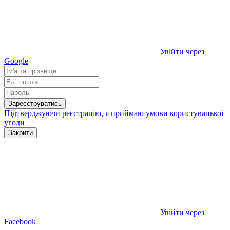
Увійти через
Google
Зареєструватись
Підтверджуючи реєстрацію, я приймаю умови
користувацької
угоди
Закрити
Увійти через
Facebook