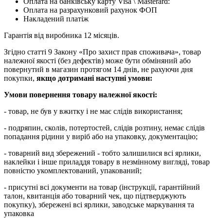
Оплата на банківську карту Visa \ Masterard:
Оплата на разрахунковий рахунок ФОП
Накладений платіж
Гарантія від виробника 12 місяців.
Згідно статті 9 Закону «Про захист прав споживача», товар
належної якості (без дефектів) може бути обміняний або
повернутий в магазин протягом 14 днів, не рахуючи дня
покупки,
якщо дотримані наступні умови:
Умови повернення товару належної якості:
- товар, не був у вжитку і не має слідів використання;
- подряпин, сколів, потертостей, слідів розтину, немає слідів
попадання рідини у виріб або на упаковку, документацію;
- товарний вид збережений - тобто залишилися всі ярлики,
наклейки і інше приладдя товару в незмінному вигляді, товар
повністю укомплектований, упакований;
- присутні всі документи на товар (інструкції, гарантійний
талон, квитанція або товарний чек, що підтверджують
покупку), збережені всі ярлики, заводське маркування та
упаковка