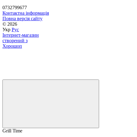
0732799677
Контактна інформація
Повна версія сайту
© 2026
Укр
Рус
Інтернет-магазин
створений з
Хорошоп
Grill Time