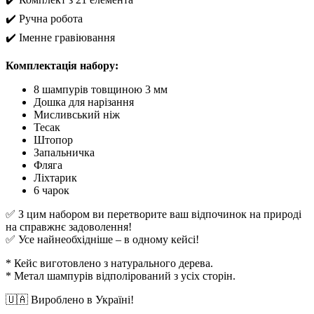
✔️ Ручна робота
✔️ Іменне гравіювання
Комплектація набору:
8 шампурів товщиною 3 мм
Дошка для нарізання
Мисливський ніж
Тесак
Штопор
Запальничка
Фляга
Ліхтарик
6 чарок
✅ З цим набором ви перетворите ваш відпочинок на природі
на справжнє задоволення!
✅ Усе найнеобхідніше – в одному кейсі!
* Кейс виготовлено з натурального дерева.
* Метал шампурів відполірований з усіх сторін.
🇺🇦 Вироблено в Україні!