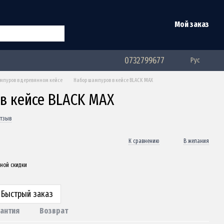
Мой заказ
0732799677
Рус
мпуров в деревянном кейсе
Набор шампуров в кейсе BLACK MAX
в кейсе BLACK MAX
отзыв
К сравнению
В желания
ной скидки
Быстрый заказ
рантия
Возврат