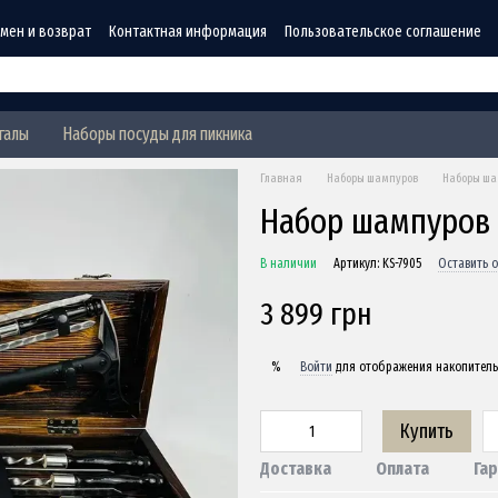
мен и возврат
Контактная информация
Пользовательское соглашение
ти
галы
Наборы посуды для пикника
Главная
Наборы шампуров
Наборы ша
Набор шампуров 
В наличии
Артикул: KS-7905
Оставить 
3 899 грн
Войти
для отображения накопитель
%
Купить
Доставка
Оплата
Га