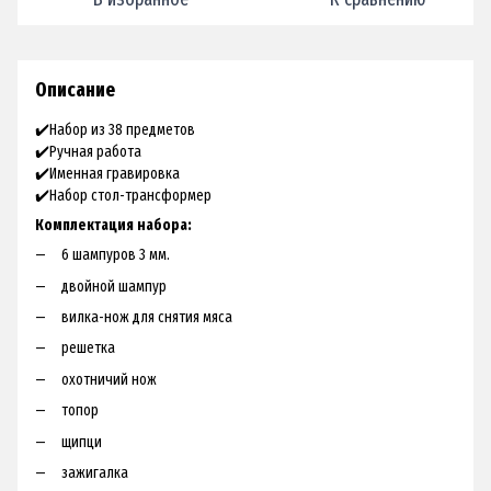
Описание
✔️Набор из 38 предметов
✔️Ручная работа
✔️Именная гравировка
✔️Набор стол-трансформер
Комплектация набора:
6 шампуров 3 мм.
двойной шампур
вилка-нож для снятия мяса
решетка
охотничий нож
топор
щипци
зажигалка