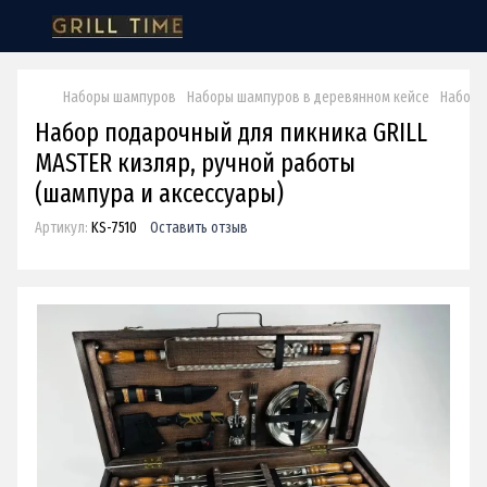
Наборы шампуров
Наборы шампуров в деревянном кейсе
Набор 
Набор подарочный для пикника GRILL
MASTER кизляр, ручной работы
(шампура и аксессуары)
Артикул:
KS-7510
Оставить отзыв