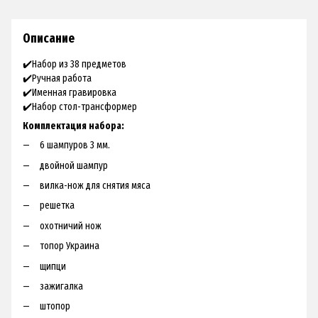
Описание
✔️Набор из 38 предметов
✔️Ручная работа
✔️Именная гравировка
✔️Набор стол-трансформер
Комплектация набора:
6 шампуров 3 мм.
двойной шампур
вилка-нож для снятия мяса
решетка
охотничий нож
топор Украина
щипци
зажигалка
штопор