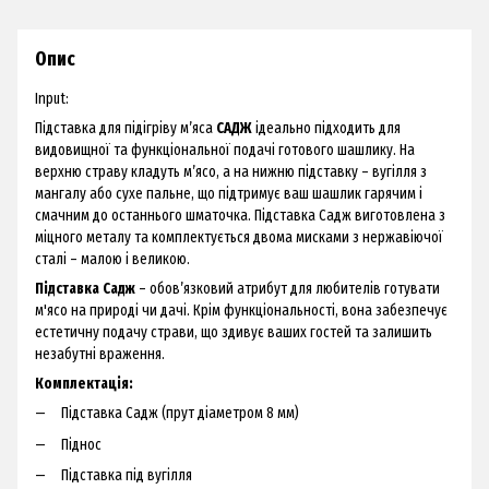
Опис
Input:
Підставка для підігріву м’яса
САДЖ
ідеально підходить для
видовищної та функціональної подачі готового шашлику. На
верхню страву кладуть м’ясо, а на нижню підставку – вугілля з
мангалу або сухе пальне, що підтримує ваш шашлик гарячим і
смачним до останнього шматочка. Підставка Садж виготовлена з
міцного металу та комплектується двома мисками з нержавіючої
сталі – малою і великою.
Підставка Садж
– обов’язковий атрибут для любителів готувати
м'ясо на природі чи дачі. Крім функціональності, вона забезпечує
естетичну подачу страви, що здивує ваших гостей та залишить
незабутні враження.
Комплектація:
Підставка Садж (прут діаметром 8 мм)
Піднос
Підставка під вугілля