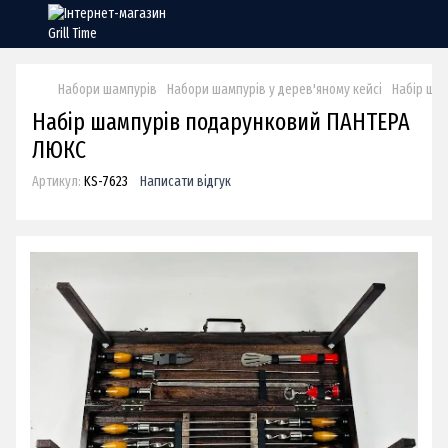
Набори шампурів
Набори шампурів у дерев'яному кейсі
Набір ша
Набір шампурів подарунковий ПАНТЕРА
ЛЮКС
Артикул:
KS-7623
Написати відгук