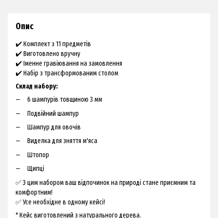
Опис
✔️ Комплект з 11 предметів
✔️ Виготовлено вручну
✔️ Іменне гравіювання на замовлення
✔️ Набір з трансформованим столом
Склад набору:
6 шампурів товщиною 3 мм
Подвійний шампур
Шампур для овочів
Виделка для зняття м'яса
Штопор
Щипці
✅ З цим набором ваш відпочинок на природі стане приємним та
комфортним!
✅ Усе необхідне в одному кейсі!
* Кейс виготовлений з натурального дерева.