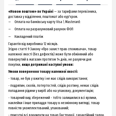
«Новою поштою» по Україні
— за тарифами перевізника,
доставка у відділення, поштомат або кур'єром.
Оплата на банківську карту Visa \ Masterard:
Оплата на разрахунковий рахунок ФОП
Накладений платіж
Гарантія від виробника 12 місяців.
Згідно статті 9 Закону «Про захист прав споживача», товар
належної якості (без дефектів) може бути обміняний або
повернутий в магазин протягом 14 днів, не рахуючи дня
покупки,
якщо дотримані наступні умови:
Умови повернення товару належної якості:
- товар, не був у вжитку і не має слідів використання;
- подряпин, сколів, потертостей, слідів розтину, немає слідів
попадання рідини у виріб або на упаковку, документацію;
- товарний вид збережений - тобто залишилися всі ярлики,
наклейки і інше приладдя товару в незмінному вигляді, товар
повністю укомплектований, упакований;
- присутні всі документи на товар (інструкції, гарантійний талон,