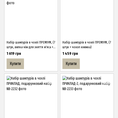
Набір шампурів в чохлі ПРЕМІУМ, (7
Набір шампурів в чохлі ПРЕМІУМ, (7
штук, вилка-ніж для зняття м'яса +
штук + чохол книжка)
чохол)
1 619 грн
1 459 грн
Купити
Купити