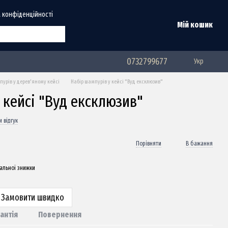
 конфіденційності
Мій кошик
0732799677
Укр
урів у дерев'яному кейсі
Набір шампурів у кейсі "Вуд ексклюзив"
 кейсі "Вуд ексклюзив"
 відгук
Порівняти
В бажання
альної знижки
Замовити швидко
антія
Повернення