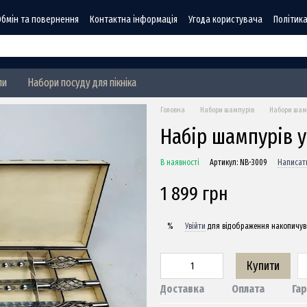
Обмін та повернення
Контактна інформація
Угода користувача
Політика
ли
Набори посуду для пікніка
Головна
Набори шампурів
Набори шамп
Набір шампурів у
В наявності
Артикул: NB-3009
Написати
1 899 грн
Увійти
для відображення накопичув
%
Купити
Доставка
Оплата
Гар