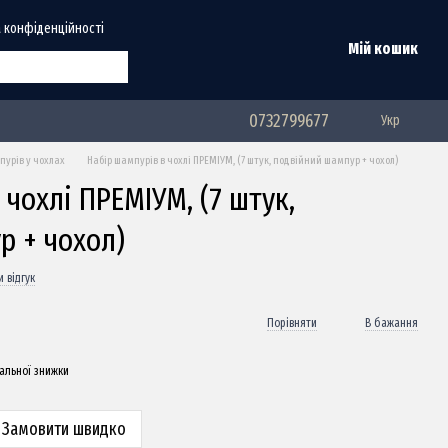
 конфіденційності
Мій кошик
0732799677
Укр
урів у чохлах
Набір шампурів в чохлі ПРЕМІУМ, (7 штук, подвійний шампур + чохол)
 чохлі ПРЕМІУМ, (7 штук,
р + чохол)
 відгук
Порівняти
В бажання
альної знижки
Замовити швидко