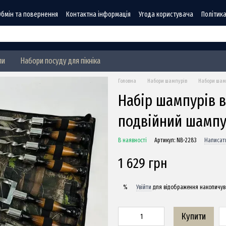
Обмін та повернення
Контактна інформація
Угода користувача
Політика
ли
Набори посуду для пікніка
Головна
Набори шампурів
Набори шамп
Набір шампурів в
подвійний шампу
В наявності
Артикул: NB-2283
Написати
1 629 грн
Увійти
для відображення накопичув
%
Купити