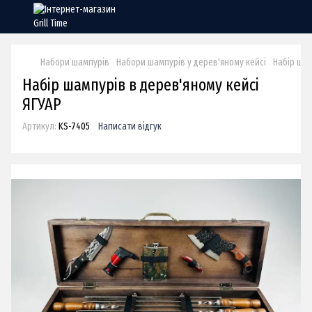
Набори шампурів
Набори шампурів у дерев'яному кейсі
Набір шам
Набір шампурів в дерев'яному кейсі
ЯГУАР
Артикул:
KS-7405
Написати відгук