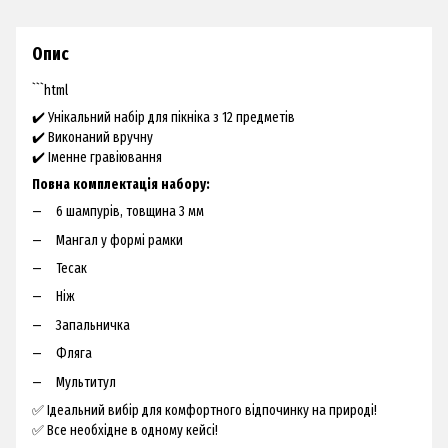
Опис
```html
✔️ Унікальний набір для пікніка з 12 предметів
✔️ Виконаний вручну
✔️ Іменне гравіювання
Повна комплектація набору:
6 шампурів, товщина 3 мм
Мангал у формі рамки
Тесак
Ніж
Запальничка
Фляга
Мультитул
✅ Ідеальний вибір для комфортного відпочинку на природі!
✅ Все необхідне в одному кейсі!