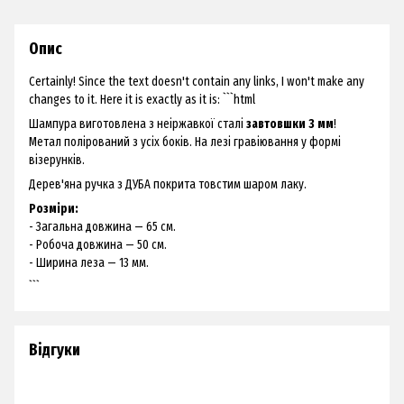
Опис
Certainly! Since the text doesn't contain any links, I won't make any
changes to it. Here it is exactly as it is: ```html
Шампура виготовлена з неіржавкої сталі
завтовшки 3 мм
!
Метал полірований з усіх боків. На лезі гравіювання у формі
візерунків.
Дерев'яна ручка з ДУБА покрита товстим шаром лаку.
Розміри:
- Загальна довжина — 65 см.
- Робоча довжина — 50 см.
- Ширина леза — 13 мм.
```
Відгуки